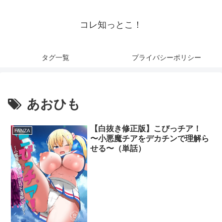
コレ知っとこ！
タグ一覧
プライバシーポリシー
あおひも
【白抜き修正版】こびっチア！
FANZA
〜小悪魔チアをデカチンで理解ら
せる〜（単話）