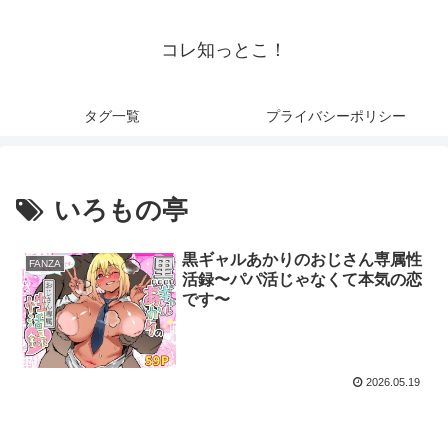
コレ知っとこ！
タグ一覧
プライバシーポリシー
いろもの亭
黒ギャルあかりのおじさん専属性
FANZA
活録〜パパ活じゃなくて本気の恋
です〜
2026.05.19