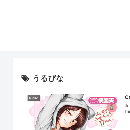
うるぴな
C
FANZA
今
H