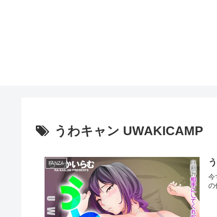
うわキャン UWAKICAMP
う
FANZA
今
の