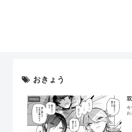
おきょう
FANZA
今
お