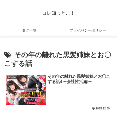
コレ知っとこ！
タグ一覧
プライバシーポリシー
その年の離れた黒髪姉妹とお〇
こする話
その年の離れた黒髪姉妹とお〇こ
FANZA
する話4〜会社性活編〜
2025.12.30