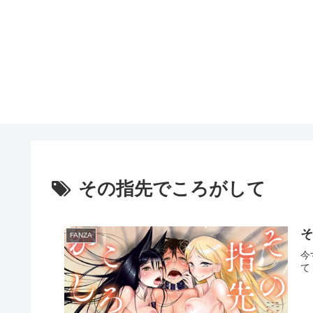
その指先でころがして
FANZA
今
て