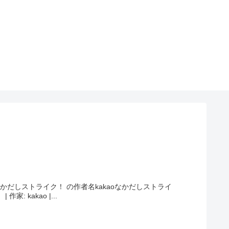
だしストライク！ の作者名kakaoなかだしストライ
家: kakao |...