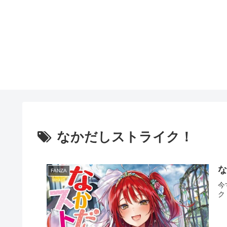
なかだしストライク！
FANZA
今
ク