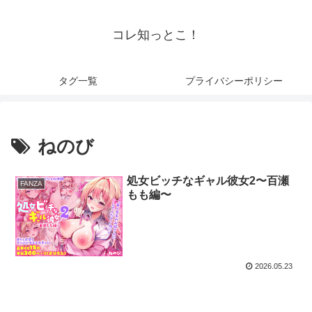
コレ知っとこ！
タグ一覧
プライバシーポリシー
ねのび
処女ビッチなギャル彼女2〜百瀬
FANZA
もも編〜
2026.05.23