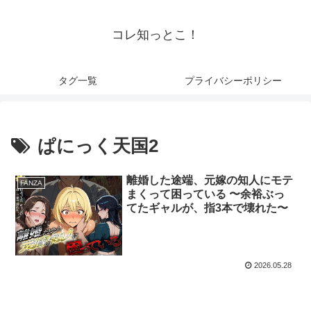
コレ知っとこ！
タグ一覧
プライバシーポリシー
ぱにっく天国2
離婚した途端、元嫁の知人にモテ
FANZA
まくって困っている 〜余裕ぶっ
てたギャルが、指3本で壊れた〜
2026.05.28