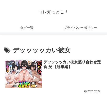
コレ知っとこ！
タグ一覧
プライバシーポリシー
デッッッッカい彼女
デッッッッカい彼女盛り合わせ定
FANZA
食 炎 【総集編】
2026.02.24