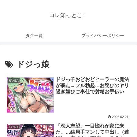
コレ知っとこ！
タグ一覧
プライバシーポリシー
ドジっ娘
ドジっ子おどおどヒーラーの魔法
FANZA
が暴走→フル勃起…お詫びのヤリ
過ぎ媚びご奉仕で射精お手伝い
2026.02.21
「恋人志望」一目惚れが家に来
FANZA
た。…結局手マンして中出し（連