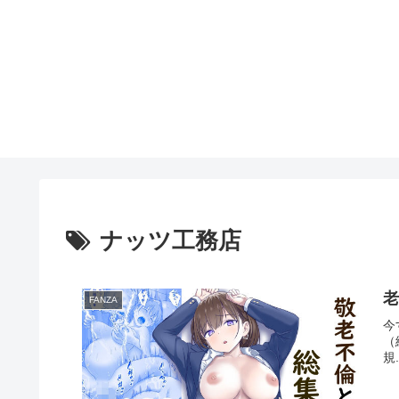
ナッツ工務店
FANZA
今
（
規.