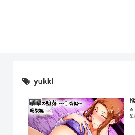
yukkl
橘
FANZA
今
堕