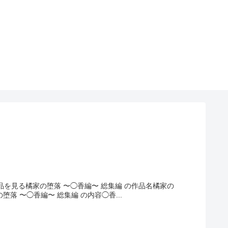
品を見る橘家の堕落 〜◯香編〜 総集編 の作品名橘家の
堕落 〜◯香編〜 総集編 の内容◯香...