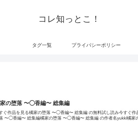
コレ知っとこ！
タグ一覧
プライバシーポリシー
家の堕落 〜◯香編〜 総集編
すぐ作品を見る橘家の堕落 〜◯香編〜 総集編 の無料試し読み今すぐ作
落 〜◯香編〜 総集編橘家の堕落 〜◯香編〜 総集編 の作者名yukkl橘家の